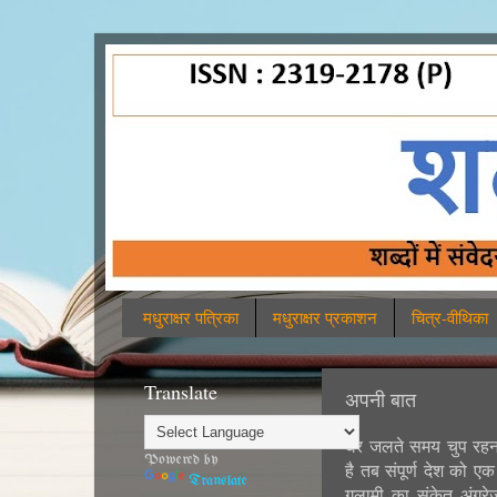
मधुराक्षर पत्रिका
मधुराक्षर प्रकाशन
चित्र-वीथिका
Translate
अपनी बात
घर जलते समय चुप रहन
Powered by
है तब संपूर्ण देश को एक
Translate
गुलामी का संकेत अंग्र