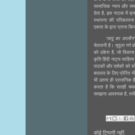
सामाजिक
न्याय
और
सम
देता
है
इस
नाटक
में
क्
,
स्थापना
की
परिकल्पना
एकता
के
द्वारा
प्राप्त
किय
जादू
का
कालीन
’
‘
चेतावनी
है।
मृदुला
गर्ग
क
को
उकेरा
है
जो
विकास
,
कृति
हिंदी
नाट्य
साहित्य
पाठकों
और
दर्शकों
को
स
बदलाव
के
लिए
प्रेरित
भ
भी
उतना
ही
प्रासंगिक
ह
करता
है
कि
सतही
चम
समझना
आवश्यक
है
तभ
,
कोई टिप्पणी नहीं: