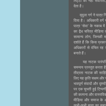
मिट्टी
को
नहीं
संवारता
देता
है।
मृदुला
गर्ग
ने
पात्र
न
दिया
है।
अधिकारी
वर्ग
पात्र
‘
सेवा
’
के
नकाब
में
का
द्वैध
चरित्र
मीडिया
सामान्य
लोग
जिनकी
म
,
दर्शाते
हैं
कि
किस
प्रका
अधिकारों
से
वंचित
रह
बनाते
हैं।
यह
नाटक
पारंप
समन्वय
प्रस्तुत
करता
ह
तीव्रता
नाटक
की
साहि
लिए
यह
कृति
सक्षम
और
भावपूर्ण
संवादों
और
दृश्यों
पर
एक
चुभती
हुई
टिप्पण
की
कल्पना
और
वास्तवि
मीडिया
और
समाज
के
अ
कभी
-
कभी
सत्ता
का
सह