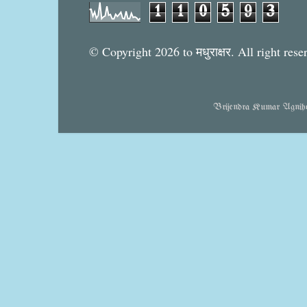
1
1
0
5
9
3
© Copyright 2026 to मधुराक्षर. All right rese
Brijendra Kumar Agnihotr