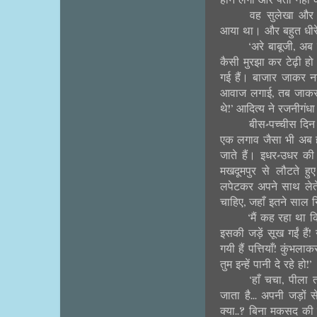
होने लगा और पता नहीं
वह सुलेखा और 
आया था। और बहुत धीरे 
‘अरे बाबूजी, अब 
कैसी मुरझा कर टेढ़ी हो 
गई हैं। बाजार जाकर नय
आवाज लगाई, तब जाकर आद
थे!’ आदित्य ने रजनीग
बीस-पच्चीस दिन
एक लगाव जैसा भी अब 
जाते हैं। इधर-उधर की
मखदूमपुर से लौटते हुए
लपेटकर अपने साथ लेत
चाहिए, जहाँ इतने साल
‘मैं कह रहा था 
इसकी जड़ें सूख गईं हैं! न
गयी हैं पत्तियाँ! कुंभला
तुम इन्हें पानी दे रहे हो!’
‘हाँ चचा, पीला
जाता है... अपनी जड़ों
क्या..? बिना मकसद की जि