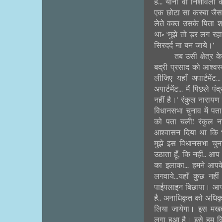
है... यानी वो निशावली
एक छोटा सा कस्बा जैसा
लेते वक्त उसके पिता 
था- ‘मुझे तो ड़र लग रहा ह
सिरदर्द ना बन जाये।’
तब उसी क्षेत्र 
बद्री प्रसाद को आश्वस
लीजिए यहाँ अपार्टमेंट.
अपार्टमेंट... मैं पिछले
नहीं है।’ रंकुल नाराय
विधानसभा चुनाव में प
को पता चली! रंकुल ना
आश्वासन दिया था कि ‘
मुझे इस विधानसभा चुनाव
उठाता हूँ, कि नहीं.. आ
का इलाका... हमने आपके
लगवाये...यहाँ कुछ नह
पाईपलाइन बिछाया। आप लो
है.. अनाधिकृत को अधिकृ
लिया जायेगा। इस मखदूम
लगा हुआ है। इसे हम 