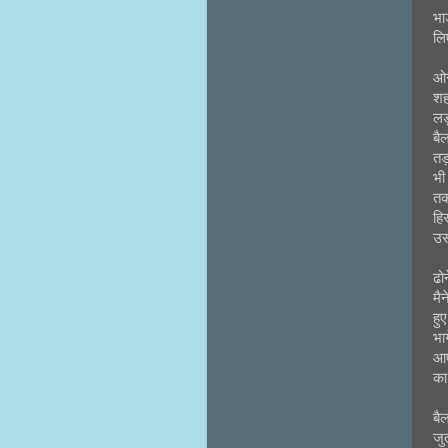
भा
लि
ओर
शह
लड़
बै
तड़
भी
तक
हि
उस
ढो
मै
हु
भा
आए
का
बै
जु