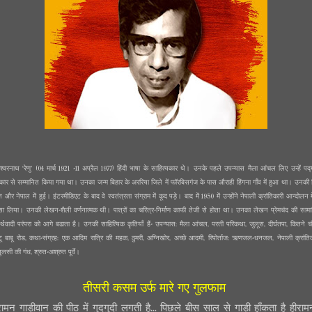
श्वरनाथ ‘रेणु’ (04 मार्च 1921 -11 अप्रैल 1977) हिंदी भाषा के साहित्यकार थे। उनके पहले उपन्यास मैला आंचल लिए उन्हें पद्म
स्कार से सम्मानित किया गया था। उनका जन्म बिहार के अररिया जिले में फॉरबिसगंज के पास औराही हिंगना गाँव में हुआ था। उनकी शि
 और नेपाल में हुई। इंटरमीडिएट के बाद वे स्वतंत्रता संग्राम में कूद पड़े। बाद में 1950 में उन्होंने नेपाली क्रांतिकारी आन्दोलन म
्सा लिया। उनकी लेखन-शैली वर्णनात्मक थी। पात्रों का चरित्र-निर्माण काफी तेजी से होता था। उनका लेखन प्रेमचंद की साम
र्थवादी परंपरा को आगे बढाता है। उनकी साहित्यिक कृतियाँ हैं- उपन्यास: मैला आंचल, परती परिकथा, जुलूस, दीर्घतपा, कितने चौर
ू बाबू रोड, कथा-संग्रह: एक आदिम रात्रि की महक, ठुमरी, अग्निखोर, अच्छे आदमी, रिपोर्ताज: ऋणजल-धनजल, नेपाली क्रांति
लसी की गंध, श्रुत-अश्रुत पूर्वे।
तीसरी कसम उर्फ मारे गए गुलफाम
रामन गाड़ीवान की पीठ में गुदगुदी लगती है... पिछले बीस साल से गाड़ी हाँकता है हीरा