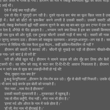
ा और अँधेरे में गायब हो गया। हीरामन को मेले में तंबाकू बेचनेवाली बूढ़ी की काली साड़ी
द आई थी।
ऐसे में कोई क्या गाड़ी हाँके!
एक तो पीठ में गुदगुदी लग रही है। दूसरे रह-रह कर चंपा का फूल खिल जाता है उ
ड़ी में। बैलों को डाँटो तो ‘इस-बिस’ करने लगती है उसकी सवारी। उसकी सवारी! 
ेली, तंबाकू बेचनेवाली बूढ़ी नहीं! आवाज सुनने के बाद वह बार-बार मुड़ कर टप्पर में एक 
ल देता है, अँगोछे से पीठ झाड़ता है। ...भगवान जाने क्या लिखा है इस बार उसकी किस्मत म
ड़ी जब पूरब की ओर मुड़ी, एक टुकड़ा चाँदनी उसकी गाड़ी में समा गई। सवारी की नाक
 जुगनू जगमगा उठा। हीरामन को सबकुछ रहस्यमय - अजगुत-अजगुत - लग रहा है। सा
पानगर से सिंधिया गाँव तक फैला हुआ मैदान... कहीं डाकिन-पिशाचिन तो नहीं ?
हीरामन की सवारी ने करवट ली। चाँदनी पूरे मुखड़े पर पड़ी तो हीरामन चीखते-ची
क गया- ‘अरे बाप! ई तो परी है!’
परी की आँखें खुल गईं। हीरामन ने सामने सड़क की ओर मुँह कर लिया और बैलों
टकारी दी। वह जीभ को तालू से सटा कर टि-टि-टि-टि आवाज निकालता है। हीरामन
भ न जाने कब से सूख कर लकड़ी-जैसी हो गई थी!
‘भैया, तुम्हारा नाम क्या है?’
हू-ब-हू फेनूगिलास! ...हीरामन के रोम-रोम बज उठे। मुँह से बोली नहीं निकली। उसके दो
ल भी कान खड़े करके इस बोली को परखते हैं।
‘मेरा नाम! ...नाम मेरा है हीरामन!’
उसकी सवारी मुस्कराती है। ...मुस्कराहट में खुशबू है।
‘तब तो मीता कहूँगी, भैया नहीं। -मेरा नाम भी हीरा है।’
‘इस्स! मर्द और औरत के नाम में फर्क होता है।’
‘हाँ जी, मेरा नाम भी हीराबाई है।’