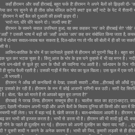
कहाँ हीरामन और कहाँ हीराबाई, बहुत फर्क है! हीरामन ने अपने बैलों को झिड़की दी- ‘
निया कर गप सुनने से ही तीस कोस मंजिल कटेगी क्या? इस बाएँ नाटे के पेट में शैतानी 
।’ हीरामन ने बाएँ बैल को दुआली की हल्की झड़प दी।
‘मारो मत, धीरे धीरे चलने दो। जल्दी क्या है!’
हीरामन के सामने सवाल उपस्थित हुआ, वह क्या कहकर ‘गप’ करे हीराबाई से? ‘तोहे’ 
 ‘अहाँ’ ? उसकी भाषा में बड़ों को ‘अहाँ’ अर्थात ‘आप’ कह कर संबोधित किया जाता है, कचर
ली में दो-चार सवाल-जवाब चल सकता है, दिल-खोल गप तो गाँव की बोली में ही की जा सकती
सी से।
आसिन-कातिक के भोर में छा जानेवाले कुहासे से हीरामन को पुरानी चिढ़ है। बहुत बार
क भूल कर भटक चुका है। किंतु आज के भोर के इस घने कुहासे में भी वह मगन है। नदी
नारे धन-खेतों से फूले हुए धान के पौधों की पवनिया गंध आती है। पर्व-पावन के दिन गाँव 
ी ही सुगंध फैली रहती है। उसकी गाड़ी में फिर चंपा का फूल खिला। उस फूल में एक परी ब
। ...जै भगवती।
हीरामन ने आँख की कनखियों से देखा, उसकी सवारी ...मीता ...हीराबाई की आँखें गुज
जुर उसको हेर रही हैं। हीरामन के मन में कोई अजानी रागिनी बज उठी। सारी देह सिरस
ी है। बोला, ‘बैल को मारते हैं तो आपको बहुत बुरा लगता है?’
हीराबाई ने परख लिया, हीरामन सचमुच हीरा है। चालीस साल का हट्टा-कट्टा, का
ूटा, देहाती नौजवान अपनी गाड़ी और अपने बैलों के सिवाय दुनिया की किसी और बात में वि
लचस्पी नहीं लेता। घर में बड़ा भाई है, खेती करता है। बाल-बच्चेवाला आदमी है। हीरामन 
 बढ़ कर भाभी की इज्जत करता है। भाभी से डरता भी है। हीरामन की भी शादी हुई थी, ब
ं ही गौने के पहले ही दुलहिन मर गई। हीरामन को अपनी दुलहिन का चेहरा याद नहीं। ...दू
दी ? दूसरी शादी न करने के अनेक कारण हैं। भाभी की जिद, कुमारी लड़की से ही हीर