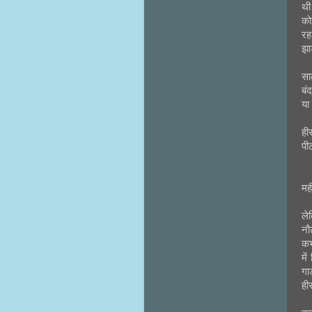
थी
को
रह
झा
सा
बं
या
ही
पी
मह
ले
नौ
कभ
मे
गा
ही