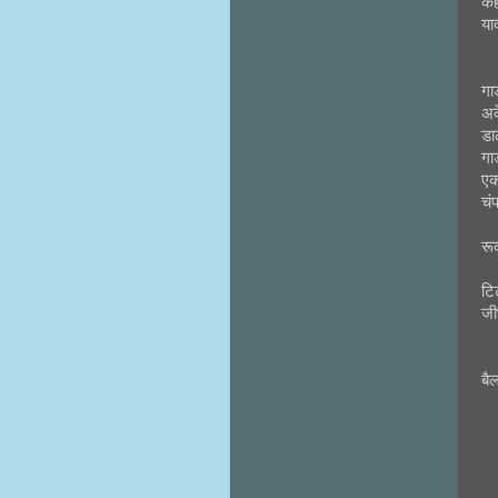
कह
या
गा
अक
डा
गा
एक
चं
रू
टि
जी
बै