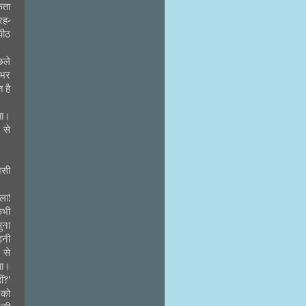
कता
रह-
पीठ
छले
-भर
 है
या।
 से
ैसी
ला!
कभी
ुना
ढ़नी
 से
या।
ं?’
 को