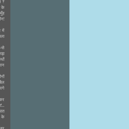
ल ?
 के
ुँह
ीन!
में
चला
-से
समझ
धों
जान
नों
बैल
ागे
 कर
...
पात
 के
 हर