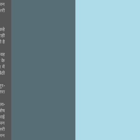
कान
भरी
कहे
ाही
 है
 वह
 के
में
ैठी
ुर-
िरा
ला-
शेष
भाई
चपन
सरी
ामन