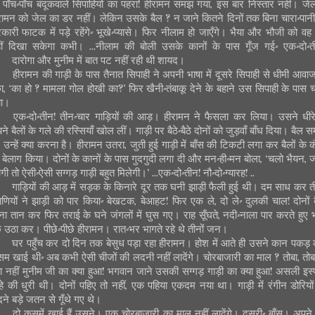
 पाँच-पाँच बंदूकवाले सिपाहियों का पहरा! हीरामन समझ गया, इस बार निस्तार नहीं। जे
रामन को जेल का डर नहीं। लेकिन उसके बैल ? न जाने कितने दिनों तक बिना चारा-पानी
कारी फाटक में पड़े रहेंगे- भूखे-प्यासे। फिर नीलाम हो जाएँगे। भैया और भौजी को वह म
ीं दिखा सकेगा कभी। ...नीलाम की बोली उसके कानों के पास गूँज गई- एक-दो-त
दारोगा और मुनीम में बात पट नहीं रही थी शायद।
हीरामन की गाड़ी के पास तैनात सिपाही ने अपनी भाषा में दूसरे सिपाही से धीमी आवाज 
छा, ‘का हो ? मामला गोल होखी का?’ फिर खैनी-तंबाकू देने के बहाने उस सिपाही के पास 
ा।
एक-दो-तीन! तीन-चार गाड़ियों की आड़। हीरामन ने फैसला कर लिया। उसने धीरे
ने बैलों के गले की रस्सियाँ खोल लीं। गाड़ी पर बैठे-बैठे दोनों को जुड़वाँ बाँध दिया। बैल 
 उन्हें क्या करना है। हीरामन उतरा, जुती हुई गाड़ी में बाँस की टिकटी लगा कर बैलों के कं
 बेलाग किया। दोनों के कानों के पास गुदगुदी लगा दी और मन-ही-मन बोला, ‘चलो भैयन, 
ेगी तो ऐसी-ऐसी सग्गड़ गाड़ी बहुत मिलेगी।’ ...एक-दो-तीन! नौ-दो-ग्यारह! ..
गाड़ियों की आड़ में सड़क के किनारे दूर तक घनी झाड़ी फैली हुई थी। दम साध कर ती
राणियों ने झाड़ी को पार किया- बेखटक, बेआहट! फिर एक ले, दो ले- दुलकी चाल! दोनों 
ना तान कर फिर तराई के घने जंगलों में घुस गए। राह सूँघते, नदी-नाला पार करते हुए भ
ँछ उठा कर। पीछे-पीछे हीरामन। रात-भर भागते रहे थे तीनों जन।
घर पहुँच कर दो दिन तक बेसुध पड़ा रहा हीरामन। होश में आते ही उसने कान पकड़
म खाई थी- अब कभी ऐसी चीजों की लदनी नहीं लादेंगे। चोरबाजारी का माल ? तोबा, तोबा!
ा नहीं मुनीम जी का क्या हुआ! भगवान जाने उसकी सग्गड़ गाड़ी का क्या हुआ! असली इस्
हे की धुरी थी। दोनों पहिए तो नहीं, एक पहिया एकदम नया था। गाड़ी में रंगीन डोरियों
ँदने बड़े जतन से गूँथे गए थे।
दो कसमें खाई हैं उसने। एक चोरबाजारी का माल नहीं लादेंगे। दूसरी- बाँस। अपने