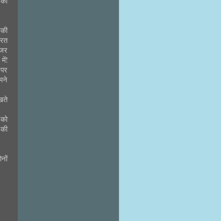
 की
सकी
औरत
नजर
ें!
 पर
मने
खते
 को
 की
नों