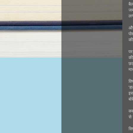
बै
जम
लगी
और
पो
की
पर
की
छट
मार
वि
‘ह
इस
बोर
कब
से
सि