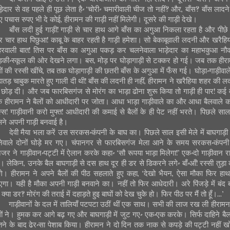
ड़ेदार से वह पहले ही पूछ लेता है- ‘चोरी- चमारीवाली चीज तो नहीं? और, बाँस? बाँस लादने
ए पचास रुपए भी दे कोई, हीरामन की गाड़ी नहीं मिलेगी। दूसरे की गाड़ी देखे।
बाँस लदी हुई गाड़ी! गाड़ी से चार हाथ आगे बाँस का अगुआ निकला रहता है और पीछे
 चार हाथ पिछुआ! काबू के बाहर रहती है गाड़ी हमेशा। सो बेकाबूवाली लदनी और खरैहि
रवाली बात! तिस पर बाँस का अगुआ पकड़ कर चलनेवाला भाड़ेदार का महाभकुआ नौ
की-स्कूल की ओर देखने लगा। बस, मोड़ पर घोड़ागाड़ी से टक्कर हो गई। जब तक हीर
लों की रस्सी खींचे, तब तक घोड़ागाड़ी की छतरी बाँस के अगुआ में फँस गई। घोड़ा-गाड़ीवाले
ातड़ चाबुक मारते हुए गाली दी थी! बाँस की लदनी ही नहीं, हीरामन ने खरैहिया शहर की ल
 छोड़ दी। और जब फारबिसगंज से मोरंग का भाड़ा ढोना शुरू किया तो गाड़ी ही पार! कई वर्
 हीरामन ने बैलों को आधीदारी पर जोता। आधा भाड़ा गाड़ीवाले का और आधा बैलवाले 
स्स! गाड़ीवानी करो मुफ्त! आधीदारी की कमाई से बैलों के ही पेट नहीं भरते। पिछले साल
ने अपनी गाड़ी बनवाई है।
देवी मैया भला करें उस सरकस-कंपनी के बाघ का। पिछले साल इसी मेले में बाघगाड़ी
नेवाले दोनों घोड़े मर गए। चंपानगर से फारबिसगंज मेला आने के समय सरकस-कंपनी
नेजर ने गाड़ीवान-पट्टी में ऐलान करके कहा- ‘सौ रूपया भाड़ा मिलेगा!’ एक-दो गाड़ीवान र
ए। लेकिन, उनके बैल बाघगाड़ी से दस हाथ दूर ही डर से डिकरने लगे- बाँ-आँ! रस्सी तुड़ा
गे। हीरामन ने अपने बैलों की पीठ सहलाते हुए कहा, ‘देखो भैयन, ऐसा मौका फिर हा
गा। यही है मौका अपनी गाड़ी बनवाने का। नहीं तो फिर आधेदारी। अरे पिंजड़े में बंद 
 क्या डर? मोरंग की तराई में दहाड़ते हुइ बाघों को देख चुके हो। फिर पीठ पर मैं तो हूँ।...’
गाड़ीवानों के दल में तालियाँ पटपटा उठीं थीं एक साथ। सभी की लाज रख ली हीरामन
लों ने। हुमक कर आगे बढ़ गए और बाघगाड़ी में जुट गए- एक-एक करके। सिर्फ दाहिने बैल
तने के बाद ढेर-सा पेशाब किया। हीरामन ने दो दिन तक नाक से कपड़े की पट्टी नहीं ख