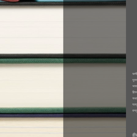
फणी
पुर
भारत
हिस
यथा
पलट
वनतु
ही