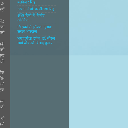
बलवेन्द्र सिंह
 के
अपना मोर्चा: काशीनाथ सिंह
हीं
अँधेरे दिनों में: विनोद
अनिकेत
ेंट
ेजा
खिड़की से झाँकता गुलाब:
सरला भारद्वाज
लों
भगवद्गीता दर्शन: डॉ. नीरज
शर्मा और डॉ. विनोद कुमार
ाड़ी
्ती
 एक
ोली
बीस
से-
टाओ
‘इस
पया
ाठी
 दो
यों