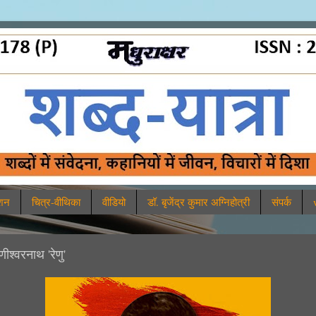
ाशन
चित्र-वीथिका
वीडियो
डॉ. बृजेंद्र कुमार अग्निहोत्री
संपर्क
ीश्वरनाथ 'रेणु'