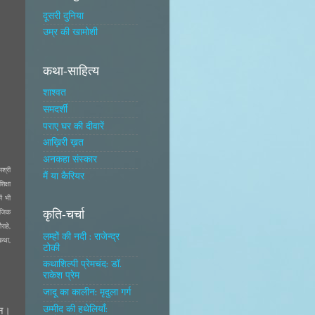
दूसरी दुनिया
उम्र की खामोशी
कथा-साहित्य
शाश्वत
समदर्शी
पराए घर की दीवारें
आख़िरी ख़त
अनकहा संस्कार
श्री
मैं या कैरियर
क्षा
ें भी
कृति-चर्चा
ाजिक
ाहे,
लम्हों की नदी : राजेन्द्र
कथा,
टोकी
कथाशिल्पी प्रेमचंद: डॉ.
राकेश प्रेम
जादू का कालीन: मृदुला गर्ग
उम्मीद की हथेलियाँ:
मन।