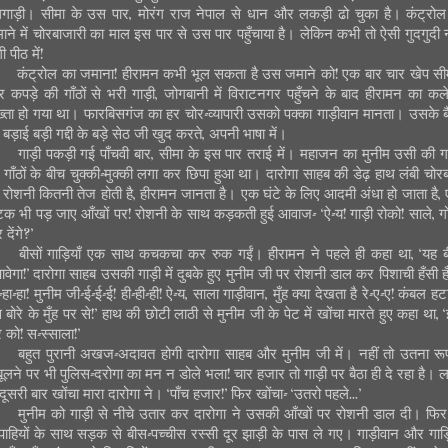
लगाड़ी। सीमा के उस पार, मोरंग राज नेपाल से धान और लकड़ी ढो चुका है। कंट्रोल
ाने में चोरबाजारी का माल इस पार से उस पार पहुँचाया है। लेकिन कभी तो ऐसी गुदगुदी न
 पीठ में!
कंट्रोल का जमाना! हीरामन कभी भूल सकता है उस जमाने को! एक बार चार खेप सीम
 कपड़े की गाँठों से भरी गाड़ी, जोगबानी में विराटनगर पहुँचने के बाद हीरामन का कल
ख्ता हो गया था। फारबिसगंज का हर चोर-व्यापारी उसको पक्का गाड़ीवान मानता। उसके बै
 बड़ाई बड़ी गद्दी के बड़े सेठ जी खुद करते, अपनी भाषा में।
गाड़ी पकड़ी गई पाँचवी बार, सीमा के इस पार तराई में। महाजन का मुनीम उसी की ग
 गाँठों के बीच चुक्की-मुक्की लगा कर छिपा हुआ था। दारोगा साहब की डेढ़ हाथ लंबी चोरबत
 रोशनी कितनी तेज होती है, हीरामन जानता है। एक घंटे के लिए आदमी अंधा हो जाता है,
क भी पड़ जाए आँखों पर! रोशनी के साथ कड़कती हुई आवाज- ‘ऐ-य! गाड़ी रोको! साले, ग
 देंगे?’
बीसों गाड़ियाँ एक साथ कचकचा कर रुक गईं। हीरामन ने पहले ही कहा था, ‘यह 
षावेगा!’ दारोगा साहब उसकी गाड़ी में दुबके हुए मुनीम जी पर रोशनी डाल कर पिशाची हँसी हँ
ा-हा-हा! मुनीम जी-ई-ई-ई! ही-ही-ही! ऐ-य, साला गाड़ीवान, मुँह क्या देखता है रे-ए-ए! कंबल ह
 बोरे के मुँह पर से!’ हाथ की छोटी लाठी से मुनीम जी के पेट में खोंचा मारते हुए कहा था, 
े को! स-स्साला!’
बहुत पुरानी अखज-अदावत होगी दारोगा साहब और मुनीम जी में। नहीं तो उतना रू
ूलने पर भी पुलिस-दरोगा का मन न डोले भला! चार हजार तो गाड़ी पर बैठा ही दे रहा है। ल
 दूसरी बार खोंचा मारा दारोगा ने। ‘पाँच हजार!’ फिर खोंचा- ‘उतरो पहले...’
मुनीम को गाड़ी से नीचे उतार कर दारोगा ने उसकी आँखों पर रोशनी डाल दी। फिर
पाहियों के साथ सड़क से बीस-पच्चीस रस्सी दूर झाड़ी के पास ले गए। गाड़ीवान और गाड़ि