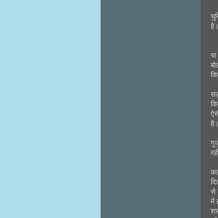
चु
है
या
बो
कि
सड़
कि
ऐस
है
गु
रह
कल
दि
से
मे
शा