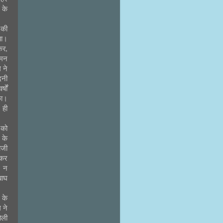
 के
 की
या।
कर,
ामन
 ने
दनी
षों
का।
 ही
 को
 के
ाजी
 कर
थ न
बाघ
 के
 ने
ोली