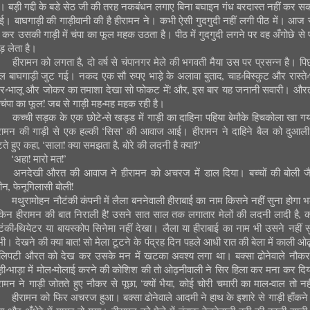
। बड़ी गद्दी के बडे सेठ जी की तरह नकबंधन लगाए बिना बघाइन गंध बरदास्त नहीं कर स
ई। बाघगाड़ी की गाड़ीवानी की है हीरामन ने। कभी ऐसी गुदगुदी नहीं लगी पीठ में। आज 
 कर उसकी गाड़ी में चंपा का फूल महक उठता है। पीठ में गुदगुदी लगने पर वह अँगोछे से 
ड़ लेता है।
हीरामन को लगता है, दो वर्ष से चंपानगर मेले की भगवती मैया उस पर प्रसन्न है। पि
ल बाघगाड़ी जुट गई। नकद एक सौ रुपए भाड़े के अलावा बुताद, चाह-बिस्कुट और रास्ते
दर-भालू और जोकर का तमाशा देखा सो फोकट में! और, इस बार यह जनानी सवारी। औरत
 चंपा का फूल! जब से गाड़ी मह-मह महक रही है।
कच्ची सड़क के एक छोटे-से खड्ड में गाड़ी का दाहिना पहिया बेमौके हिचकोला खा ग
रामन की गाड़ी से एक हल्की ‘सिस’ की आवाज आई। हीरामन ने दाहिने बैल को दुआली
टते हुए कहा, ‘साला! क्या समझता है, बोरे की लदनी है क्या?’
‘अहा! मारो मत!’
अनदेखी औरत की आवाज ने हीरामन को अचरज में डाल दिया। बच्चों की बोली ज
ीन, फेनूगिलासी बोली!
मथुरामोहन नौटंकी कंपनी में लैला बननेवाली हीराबाई का नाम किसने नहीं सुना होगा भ
किन हीरामन की बात निराली है! उसने सात साल तक लगातार मेलों की लदनी लादी है, 
टंकी-थियेटर या बायस्कोप सिनेमा नहीं देखा। लैला या हीराबाई का नाम भी उसने नहीं स
ी। देखने की क्या बात! सो मेला टूटने के पंद्रह दिन पहले आधी रात की बेला में काली ओ
ं लिपटी औरत को देख कर उसके मन में खटका अवश्य लगा था। बक्सा ढोनेवाले नौकर
ड़ी-भाड़ा में मोल-मोलाई करने की कोशिश की तो ओढ़नीवाली ने सिर हिला कर मना कर दि
रामन ने गाड़ी जोतते हुए नौकर से पूछा, ‘क्यों भैया, कोई चोरी चमारी का माल-वाल तो नही
हीरामन को फिर अचरज हुआ। बक्सा ढोनेवाले आदमी ने हाथ के इशारे से गाड़ी हाँकने