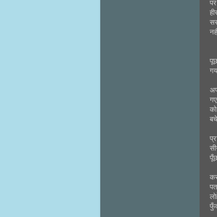
पर
ही
सर
नह
पू
गय
अप
गए
को
बच
प्
सी
पू
कस
पत
लो
फु