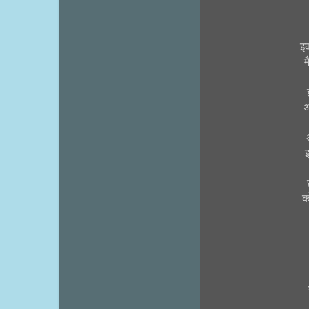
इ
अ
क